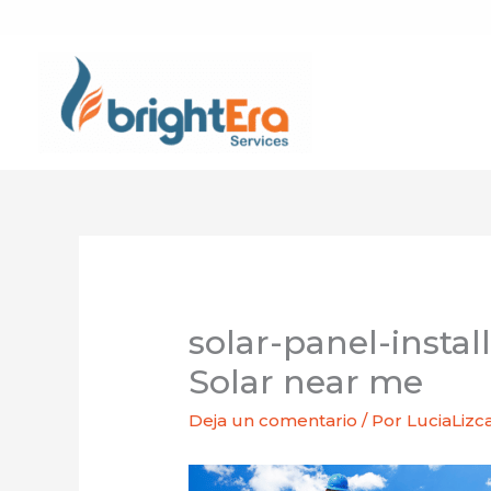
Ir
al
contenido
solar-panel-instal
Solar near me
Deja un comentario
/ Por
LuciaLiz