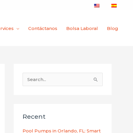
rvices
Contáctanos
Bolsa Laboral
Blog
B
u
s
c
Recent
a
r
Pool Pumps in Orlando, FL: Smart