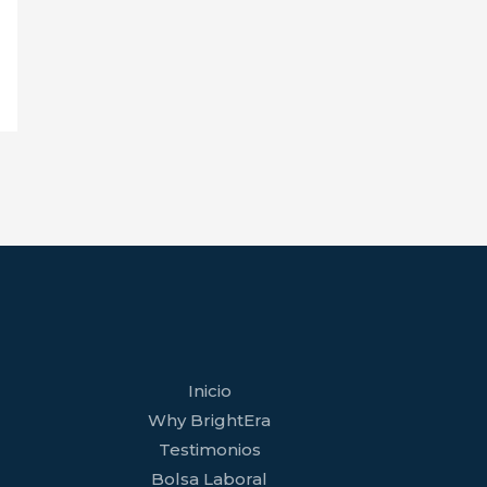
facebook
youtube
tiktok
twitter
linkedin
wordpress
Inicio
Why BrightEra
Testimonios
Bolsa Laboral