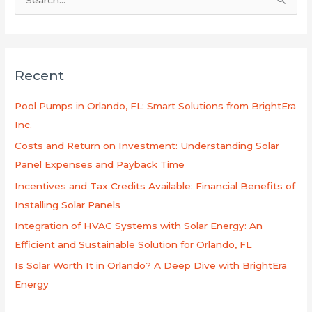
B
u
s
c
Recent
a
r
Pool Pumps in Orlando, FL: Smart Solutions from BrightEra
p
Inc.
o
Costs and Return on Investment: Understanding Solar
r
Panel Expenses and Payback Time
:
Incentives and Tax Credits Available: Financial Benefits of
Installing Solar Panels
Integration of HVAC Systems with Solar Energy: An
Efficient and Sustainable Solution for Orlando, FL
Is Solar Worth It in Orlando? A Deep Dive with BrightEra
Energy