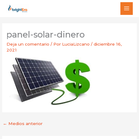
Ir
MAI
al
MEN
contenido
panel-solar-dinero
Deja un comentario
/ Por
LuciaLizcano
/
diciembre 16,
2021
←
Medios anterior