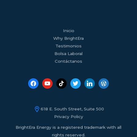
facebook
youtube
tiktok
twitter
linkedin
wordpress
Inicio
Why BrightEra
Testimonios
Bolsa Laboral
Contáctanos
618 E. South Street, Suite 500
Privacy Policy
BrightEra Energy is a registered trademark with all
rights reserved.